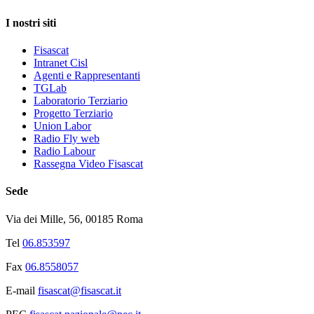
I nostri siti
Fisascat
Intranet Cisl
Agenti e Rappresentanti
TGLab
Laboratorio Terziario
Progetto Terziario
Union Labor
Radio Fly web
Radio Labour
Rassegna Video Fisascat
Sede
Via dei Mille, 56, 00185 Roma
Tel
06.853597
Fax
06.8558057
E-mail
fisascat@fisascat.it