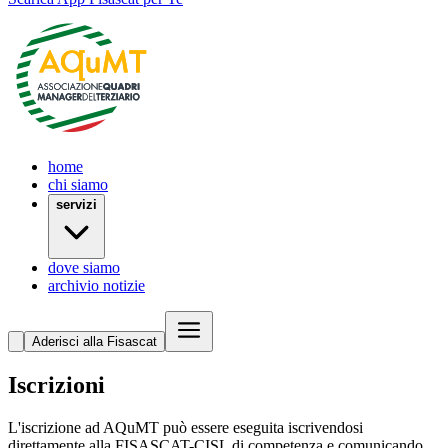
home
chi siamo
servizi
dove siamo
archivio notizie
Aderisci alla Fisascat
Iscrizioni
L'iscrizione ad AQuMT può essere eseguita
iscrivendosi
direttamente alla
FISASCAT-CISL di competenza
e comunicando